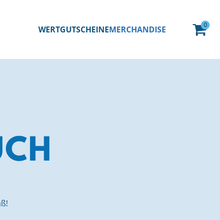
0
WERTGUTSCHEINE
MERCHANDISE
UCH
aß!