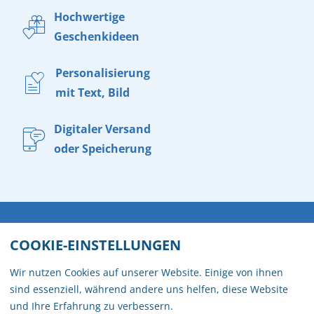
Hochwertige
Geschenkideen
Personalisierung
mit Text, Bild
Digitaler Versand
oder Speicherung
WIDERRUF
VERSAND
DATENSCHUTZ
AGB
COOKIE-EINSTELLUNGEN
IMPRESSUM
KONTAKT
Wir nutzen Cookies auf unserer Website. Einige von ihnen
sind essenziell, während andere uns helfen, diese Website
BARRIEREFREIHEITSERKLÄRUNG
und Ihre Erfahrung zu verbessern.