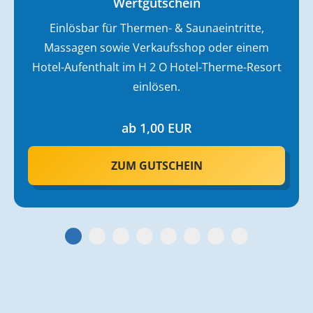
Wertgutschein
Einlösbar für Thermen- & Saunaeintritte,
Massagen sowie Verkaufsshop oder einem
Hotel-Aufenthalt im H 2 O Hotel-Therme-Resort
einlösen.
ab
1,00
EUR
ZUM GUTSCHEIN
1
2
3
4
5
6
7
8