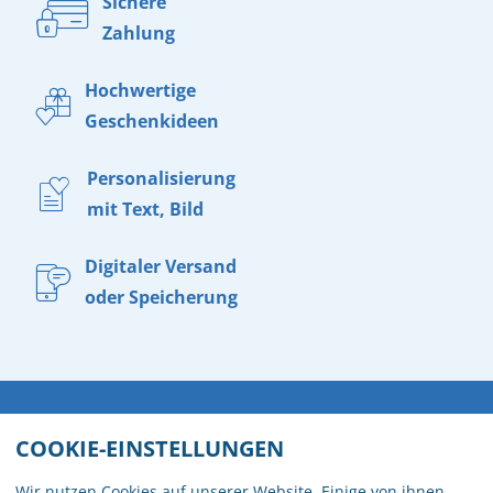
Sichere
Zahlung
Hochwertige
Geschenkideen
Personalisierung
mit Text, Bild
Digitaler Versand
oder Speicherung
WIDERRUF
AGB
IMPRESSUM
KONTAKT
COOKIE-EINSTELLUNGEN
BARRIEREFREIHEITSERKLÄRUNG
VERSAND
Wir nutzen Cookies auf unserer Website. Einige von ihnen