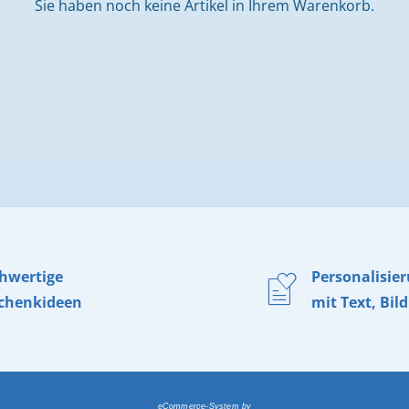
Sie haben noch keine Artikel in Ihrem Warenkorb.
hwertige
Personalisie
chenkideen
mit Text, Bild
eCommerce-System by